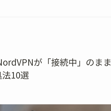
eでNordVPNが「接続中」の
法10選