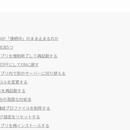
dVPNが「接続中」のまま止まるのか
処法5つ
dVPNアプリを強制終了して再起動する
iを一度OFFにしてONに戻す
dVPNアプリ内で別のサーバーに切り替える
プロトコルを変更する
ne本体を再起動する
合の高度な対処法
のVPN構成プロファイルを削除する
トワーク設定をリセットする
dVPNアプリを再インストールする