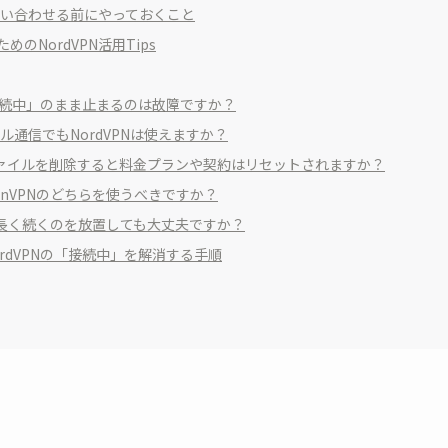
に問い合わせる前にやっておくこと
のNordVPN活用Tips
が「接続中」のまま止まるのは故障ですか？
バイル通信でもNordVPNは使えますか？
ロファイルを削除すると料金プランや契約はリセットされますか？
とOpenVPNのどちらを使うべきですか？
が長く続くのを放置しても大丈夫ですか？
でNordVPNの「接続中」を解消する手順