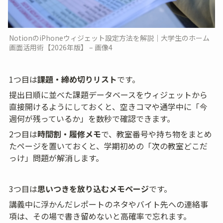
NotionのiPhoneウィジェット設定方法を解説｜大学生のホーム
画面活用術【2026年版】 – 画像4
1つ目は
課題・締め切りリスト
です。
提出日順に並べた課題データベースをウィジェットから
直接開けるようにしておくと、空きコマや通学中に「今
週何が残っているか」を数秒で確認できます。
2つ目は
時間割・履修メモ
で、教室番号や持ち物をまとめ
たページを置いておくと、学期初めの「次の教室どこだ
っけ」問題が解消します。
3つ目は
思いつきを放り込むメモページ
です。
講義中に浮かんだレポートのネタやバイト先への連絡事
項は、その場で書き留めないと高確率で忘れます。