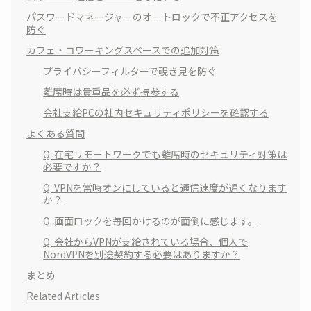
パスワードマネージャーのオートロックで不正アクセスを
防ぐ
カフェ・コワーキングスペースでの追加対策
プライバシーフィルターで覗き見を防ぐ
離席時は貴重品を必ず持参する
会社支給PCの社内セキュリティポリシーを確認する
よくある質問
Q. 在宅リモートワークでも離席時のセキュリティ対策は
必要ですか？
Q. VPNを常時オンにしていると通信速度が遅くなります
か？
Q. 画面ロックを毎回かけるのが面倒に感じます。
Q. 会社からVPNが支給されている場合、個人で
NordVPNを別途契約する必要はありますか？
まとめ
Related Articles