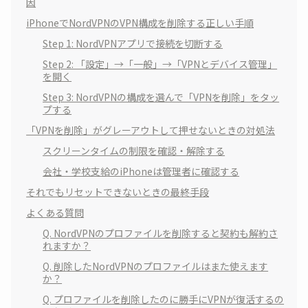
因
iPhoneでNordVPNのVPN構成を削除する正しい手順
Step 1: NordVPNアプリで接続を切断する
Step 2: 「設定」→「一般」→「VPNとデバイス管理」
を開く
Step 3: NordVPNの構成を選んで「VPNを削除」をタッ
プする
「VPNを削除」がグレーアウトして押せないときの対処法
スクリーンタイムの制限を確認・解除する
会社・学校支給のiPhoneは管理者に確認する
それでもリセットできないときの最終手段
よくある質問
Q. NordVPNのプロファイルを削除すると契約も解約さ
れますか？
Q. 削除したNordVPNのプロファイルはまた使えます
か？
Q. プロファイルを削除したのに勝手にVPNが復活するの