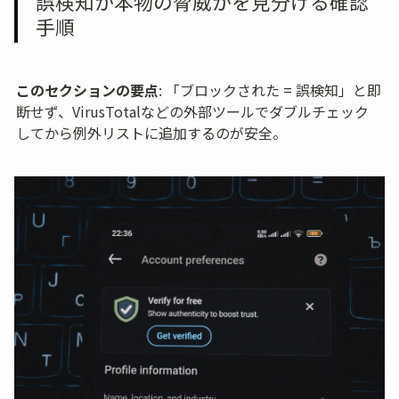
誤検知か本物の脅威かを見分ける確認
手順
このセクションの要点
: 「ブロックされた = 誤検知」と即
断せず、VirusTotalなどの外部ツールでダブルチェック
してから例外リストに追加するのが安全。