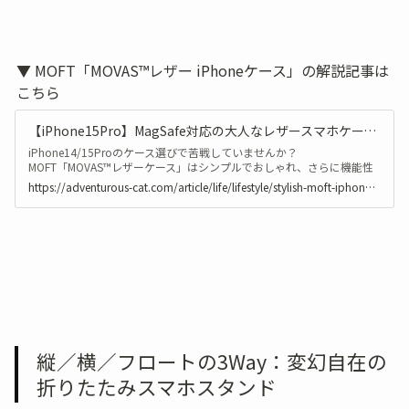
▼ MOFT「MOVAS™レザー iPhoneケース」の解説記事は
こちら
【iPhone15Pro】MagSafe対応の大人なレザースマホケース（MOFT）
iPhone14/15Proのケース選びで苦戦していませんか？
MOFT「MOVAS™レザーケース」はシンプルでおしゃれ、さらに機能性
も抜群のスマホケースなんです。 大人なデザインで高級感のあるレザー
https://adventurous-cat.com/article/life/lifestyle/stylish-moft-iphone-case
製、さらにMagSafeにも対応。 スマホケースの決定版です！
縦／横／フロートの3Way：変幻自在の
折りたたみスマホスタンド