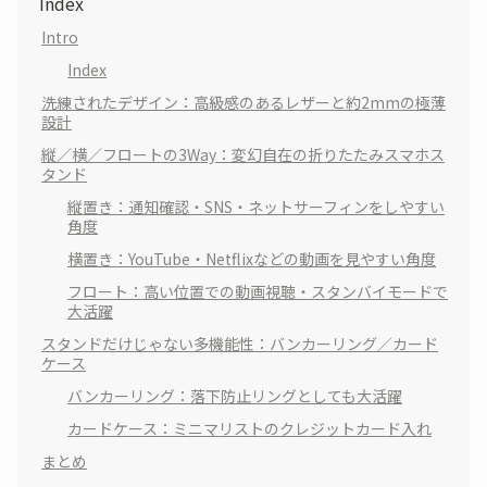
Index
Intro
Index
洗練されたデザイン：高級感のあるレザーと約2mmの極薄
設計
縦／横／フロートの3Way：変幻自在の折りたたみスマホス
タンド
縦置き：通知確認・SNS・ネットサーフィンをしやすい
角度
横置き：YouTube・Netflixなどの動画を見やすい角度
フロート：高い位置での動画視聴・スタンバイモードで
大活躍
スタンドだけじゃない多機能性：バンカーリング／カード
ケース
バンカーリング：落下防止リングとしても大活躍
カードケース：ミニマリストのクレジットカード入れ
まとめ