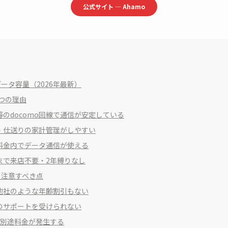
公式サイト — Ahamo
データ容量（2026年最新）
4つの理由
のdocomo回線で通信が安定している
・仕送りの家計管理がしやすい
料金内でデータ通信が使える
まで来店不要・2年縛りなし
と注意すべき点
他社のような年齢割引もない
のサポートを受けられない
は別途料金が発生する