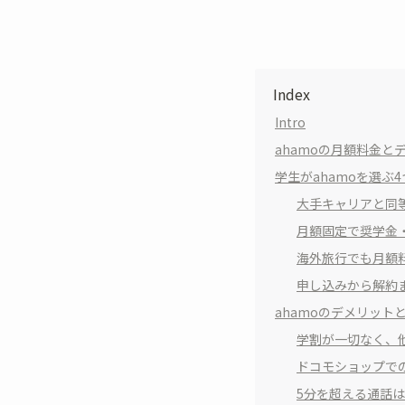
Index
Intro
ahamoの月額料金と
学生がahamoを選ぶ
大手キャリアと同等
月額固定で奨学金
海外旅行でも月額
申し込みから解約
ahamoのデメリット
学割が一切なく、
ドコモショップで
5分を超える通話