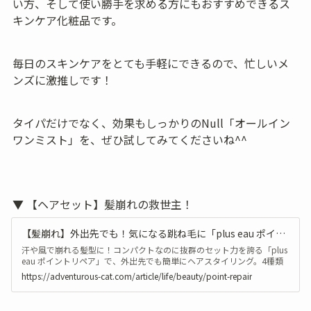
い方、そして使い勝手を求める方にもおすすめできるス
キンケア化粧品です。
毎日のスキンケアをとても手軽にできるので、忙しいメ
ンズに激推しです！
タイパだけでなく、効果もしっかりのNull「オールイン
ワンミスト」を、ぜひ試してみてくださいね^^
▼ 【ヘアセット】髪崩れの救世主！
【髪崩れ】外出先でも！気になる跳ね毛に「plus eau ポイントリペア」
汗や風で崩れる髪型に！コンパクトなのに抜群のセット力を誇る「plus
eau ポイントリペア」で、外出先でも簡単にヘアスタイリング。4種類
から選べて、アホ毛や前髪の立て直しも自由自在！持ち運びにぴったり
https://adventurous-cat.com/article/life/beauty/point-repair
な救世主アイテムをご紹介