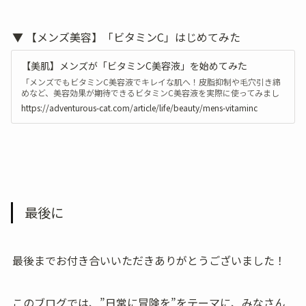
▼ 【メンズ美容】「ビタミンC」はじめてみた
【美肌】メンズが「ビタミンC美容液」を始めてみた
「メンズでもビタミンC美容液でキレイな肌へ！皮脂抑制や毛穴引き締
めなど、美容効果が期待できるビタミンC美容液を実際に使ってみまし
た。おすすめの商品と使用感、1ヶ月使用後の効果をご紹介！」
https://adventurous-cat.com/article/life/beauty/mens-vitaminc
最後に
最後までお付き合いいただきありがとうございました！
このブログでは、”日常に冒険を”をテーマに、みなさん